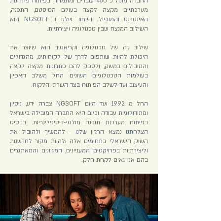
החברה מונה כ 450 עובדים ומתמחה בפיתוח פתרונות
מערכתיים מקצה לקצה בעולם הסיסטם, התכנה,
האינטרנט והמובייל. הייחוד שלנו ב NGSOFT הוא
השילוב המנצח שבין טכנולוגיה ויצירתיות.
שילוב זה של טכנולוגיה וקריאטיב הוא שיוצר את
היכולת להיות שותפים לדרך של לקוחותינו, מהגדולים
והמובילים במשק, ולספק להם פתרונות מקצה לקצה
בעולמות הטכנולוגיים השונים החל משלב האפיון
והעיצוב ועד לשלב הפיתוח בצד השרת והלקוח.
החל מ 1992 ועד היום NGSOFT צברה ידע, ניסיון
ומתודולוגיות עבודה וכיום היא החברה המובילה בישראל
בפיתוח מערכות תוכנה מולטי-דיסיפלינריות. בבסיס
הצלחתנו נמצא החזון שלנו - להמשיך ולהוביל את
השוק הישראלי בתחומים אלה ולהוות מקור לחדשנות
וליצירתיות בפרויקטים המעניינים, המגוונים והמאתגרים
בהם אנו גאים לקחת חלק.