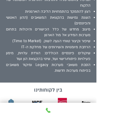
הלקוח
רצון להתמקד בהתמחויות הליבה הארגוניות
השגת גמישות בהקצאת המשאבים (ההון האנושי
והפיננסים)
מיצוב מחדש של כלל הכישורים והיכולות בתחום
מערכות המידע אל מול הארגון
שיפור וקיצור טווחי הגעה לשוק (Time to Market)
הרחבת מיומנויות והשירותים של מחלקת ה-IT
שיקולים פיננסיים הכוללים: הורדת עלויות, מימון
פעילויות פיתוח/רישוי ועוד, שינוי בהקצאת הון ועוד
הסבת משאבי מערכות Legacy ומיקוד משאבים
בפיתוח מערכות חדשות.
בין לקוחותינו
יצירת קשר
+972-722-754516