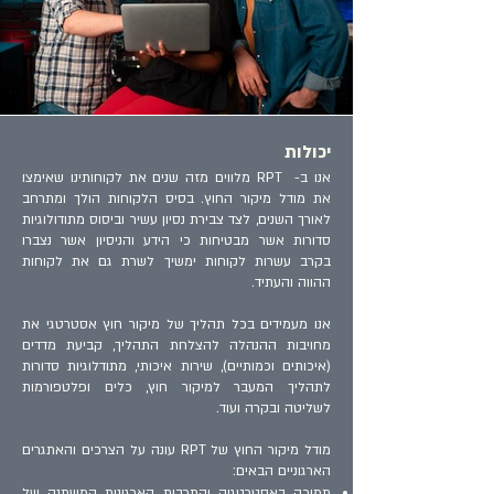
יכולות
אנו ב- RPT מלווים מזה שנים את לקוחותינו שאימצו
את מודל מיקור החוץ. בסיס הלקוחות הולך ומתרחב
לאורך השנים, לצד צבירת נסיון עשיר וביסוס מתודולוגיות
סדורות אשר מבטיחות כי הידע והניסיון אשר נצברו
בקרב עשרות לקוחות ימשיך לשרת גם את לקוחות
ההווה והעתיד.
אנו מעמידים בכל תהליך של מיקור חוץ אסטרטגי את
מחויבות ההנהלה להצלחת התהליך, קביעת מדדים
(איכותים וכמותיים), שירות איכותי, מתודלוגיות סדורות
לתהליך המעבר למיקור חוץ, כלים ופלטפורמות
לשליטה ובקרה ועוד.
מודל מיקור החוץ של RPT עונה על הצרכים והאתגרים
הארגוניים הבאים:
תמיכה באסטרטגיה והתרבות הארגונית המשתנה של