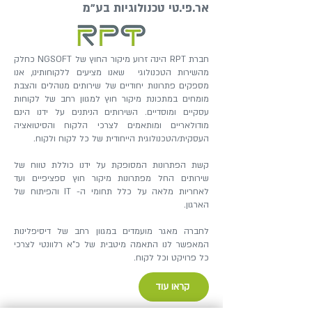
אר.פי.טי טכנולוגיות בע"מ
חברת RPT הינה זרוע מיקור החוץ של NGSOFT כחלק
מהשירות הטכנולוגי שאנו מציעים ללקוחותינו, אנו
מספקים פתרונות יחודיים של שירותים מנוהלים והצבת
מומחים במתכונת מיקור חוץ למגוון רחב של לקוחות
עסקיים ומוסדיים. השירותים הניתנים על ידנו הינם
מודולאריים ומותאמים לצרכי הלקוח והסיטואציה
העסקית/הטכנולוגית הייחודית של כל לקוח ולקוח.
קשת הפתרונות המסופקת על ידנו כוללת טווח של
שירותים החל מפתרונות מיקור חוץ ספציפיים ועד
לאחריות מלאה על כלל תחומי ה- IT והפיתוח של
הארגון.
לחברה מאגר מועמדים במגוון רחב של דיסיפלינות
המאפשר לנו התאמה מיטבית של כ"א רלוונטי לצרכי
כל פרויקט וכל לקוח.
קראו עוד